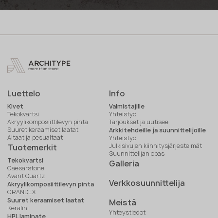
Luettelo
Info
Kivet
Valmistajille
Tekokvartsi
Yhteistyö
Akryylikomposiittilevyn pinta
Tarjoukset ja uutisee
Suuret keraamiset laatat
Arkkitehdeille ja suunnittelijoille
Altaat ja pesualtaat
Yhteistyö
Julkisivujen kiinnitysjärjestelmät
Tuotemerkit
Suunnittelijan opas
Tekokvartsi
Galleria
Caesarstone
Avant Quartz
Verkkosuunnittelija
Akryylikomposiittilevyn pinta
GRANDEX
Suuret keraamiset laatat
Meistä
Keralini
Yhteystiedot
HPL laminate