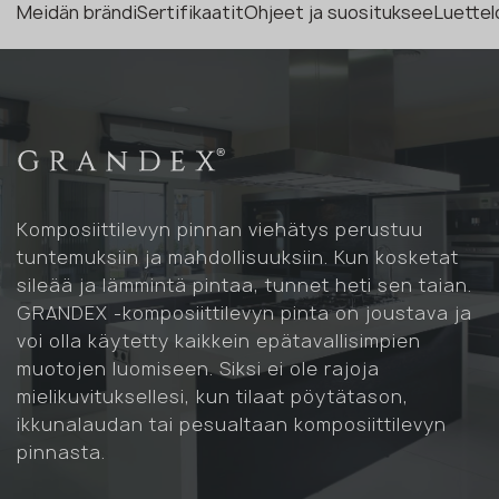
Meidän brändi
Sertifikaatit
Ohjeet ja suosituksee
Luettel
Komposiittilevyn pinnan viehätys perustuu
tuntemuksiin ja mahdollisuuksiin. Kun kosketat
sileää ja lämmintä pintaa, tunnet heti sen taian.
GRANDEX -komposiittilevyn pinta on joustava ja
voi olla käytetty kaikkein epätavallisimpien
muotojen luomiseen. Siksi ei ole rajoja
mielikuvituksellesi, kun tilaat pöytätason,
ikkunalaudan tai pesualtaan komposiittilevyn
pinnasta.