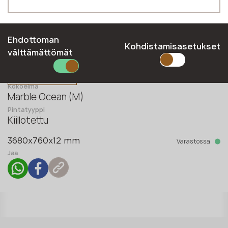
Puhelin *
Ehdottoman
Kohdistamisasetukset
välttämättömät
Sähköposti *
Kokoelma
Marble Ocean (M)
Pintatyyppi
LÄHETÄ HAKEMUS
Kiillotettu
Tietosuojaseloste
Varastossa
3680x760x12 mm
Jaa