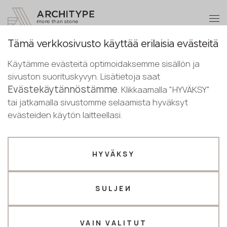
+48 22 602 20 22
Ryhdy kumppaniksi
Tämä verkkosivusto käyttää erilaisia evästeitä
Ryhdy
Kiitos!
Käytämme evästeitä optimoidaksemme sisällön ja
kumppaniksi
Finnish
Takaisin luetteloon
sivuston suorituskyvyn. Lisätietoja saat
Johtajamme ottavat sinuun pian
Evästekäytännöstämme
English
. Klikkaamalla "HYVÄKSY"
yhteyttä
M-709 Lost Submarine
Lähetä tietosi tai soita meille
Finnish
tai jatkamalla sivustomme selaamista hyväksyt
GRANDEX
evästeiden käytön laitteellasi.
+48 22 602 20 22
Uutuus
Yritysprofiilisi
HYVÄKSY
Valmistaja
Suunnittelija
SULJEИ
Nimi *
VAIN VALITUT